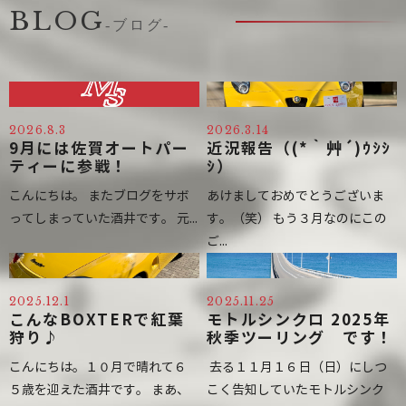
BLOG
-ブログ-
2026.8.3
2026.3.14
9月には佐賀オートパー
近況報告（(*｀艸´)ｳｼｼ
ティーに参戦！
ｼ）
こんにちは。 またブログをサボ
あけましておめでとうございま
ってしまっていた酒井です。 元...
す。（笑） もう３月なのにこの
ご...
2025.12.1
2025.11.25
こんなBOXTERで紅葉
モトルシンクロ 2025年
狩り♪
秋季ツーリング です！
こんにちは。１０月で晴れて６
去る１１月１６日（日）にしつ
５歳を迎えた酒井です。 まあ、
こく告知していたモトルシンク