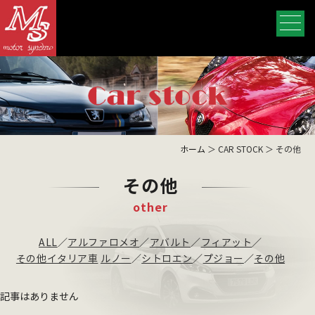
ホーム
＞ CAR STOCK ＞ その他
その他
other
ALL
／
アルファロメオ
／
アバルト
／
フィアット
／
その他イタリア車
ルノー
／
シトロエン
／
プジョー
／
その他
記事はありません