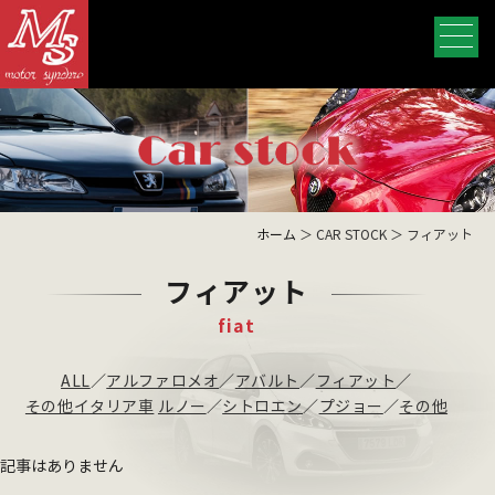
ホーム
＞ CAR STOCK ＞ フィアット
フィアット
fiat
ALL
／
アルファロメオ
／
アバルト
／
フィアット
／
その他イタリア車
ルノー
／
シトロエン
／
プジョー
／
その他
記事はありません