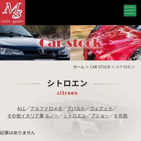
ホーム
＞ CAR STOCK ＞ シトロエン
シトロエン
citroen
ALL
／
アルファロメオ
／
アバルト
／
フィアット
／
その他イタリア車
ルノー
／
シトロエン
／
プジョー
／
その他
記事はありません