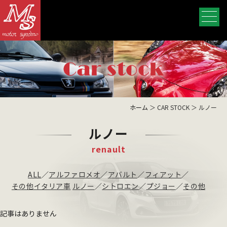
ホーム
＞ CAR STOCK ＞ ルノー
ルノー
renault
ALL
／
アルファロメオ
／
アバルト
／
フィアット
／
その他イタリア車
ルノー
／
シトロエン
／
プジョー
／
その他
記事はありません