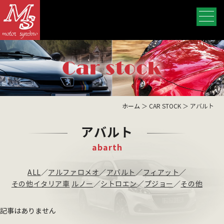
ホーム
＞ CAR STOCK ＞ アバルト
アバルト
abarth
ALL
／
アルファロメオ
／
アバルト
／
フィアット
／
その他イタリア車
ルノー
／
シトロエン
／
プジョー
／
その他
記事はありません