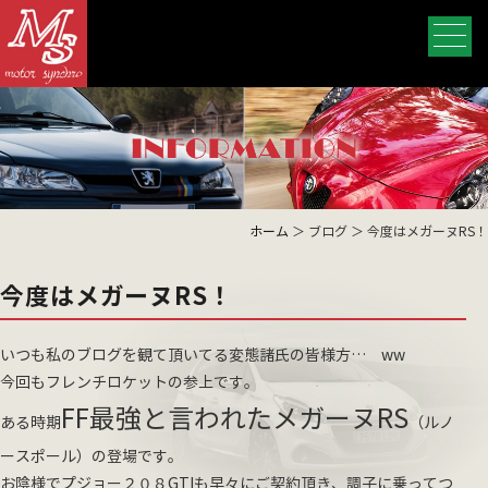
ホーム
＞ ブログ ＞ 今度はメガーヌRS！
今度はメガーヌRS！
いつも私のブログを観て頂いてる変態諸氏の皆様方… ww
今回もフレンチロケットの参上です。
FF最強と言われたメガーヌRS
ある時期
（ルノ
ースポール）の登場です。
お陰様でプジョー２０８GTIも早々にご契約頂き、調子に乗ってつ