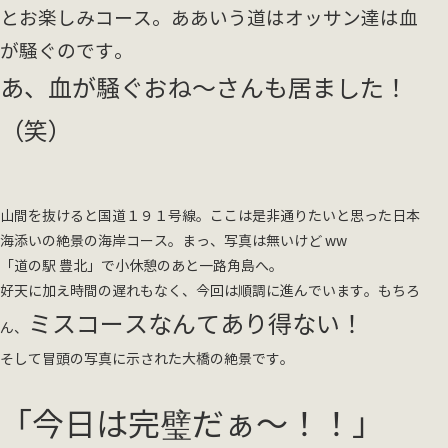
とお楽しみコース。ああいう道はオッサン達は血
が騒ぐのです。
あ、血が騒ぐおね～さんも居ました！
（笑）
山間を抜けると国道１９１号線。ここは是非通りたいと思った日本
海添いの絶景の海岸コース。まっ、写真は無いけど ww
「道の駅 豊北」で小休憩のあと一路角島へ。
好天に加え時間の遅れもなく、今回は順調に進んでいます。もちろ
ミスコースなんてあり得ない！
ん、
そして冒頭の写真に示された大橋の絶景です。
「今日は完璧だぁ～！！」